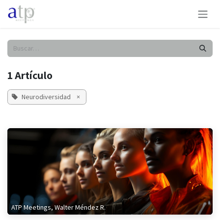
Ir al contenido
1 Artículo
Neurodiversidad
×
ATP Meetings, Walter Méndez R.